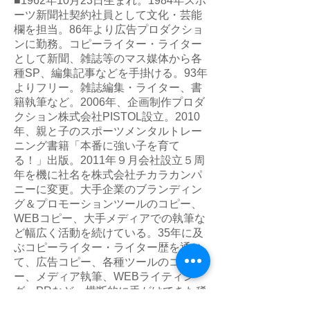
■1962年10月23日生まれ。1984年スポ
ーツ新聞社契約社員として文化・芸能
欄を担当。86年より広告プロダクショ
ンに勤務。コピーライター・ライター
として新聞、雑誌等のマス媒体から各
種SP、編集記事などを手掛ける。93年
よりフリー。雑誌編集・ライター、書
籍執筆など。2006年、企画制作プロダ
クション株式会社PISTOL設立。2010
年、親と子のスポーツメンタルトレー
ニング書籍「本番に強い子を育て
る！」出版。2011年９月会社設立５周
年を機に社名を株式会社チカラカンパ
ニーに変更。大手企業のブランディン
グ＆プロモーションツールのコピー、
WEBコピー、大手メディアでの執筆な
ど幅広く活動を続けている。35年に及
ぶコピーライター・ライター歴を通じ
て、広告コピー、各種ツールのコピ
ー、メディア執筆、WEBライティン
グ、PRなど、横断的に手がけてきた稀
有な存在。自動車、住宅、家電、建