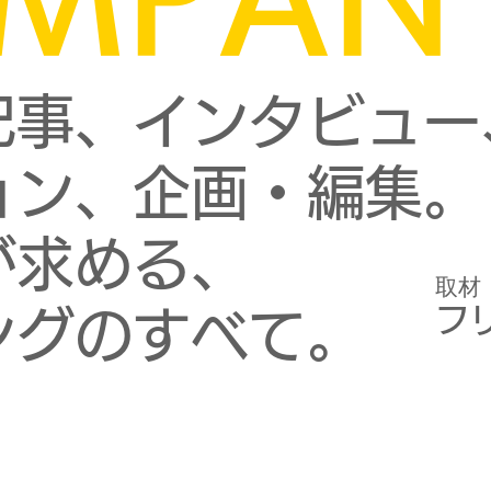
記事、インタビュー
ョン、企画・編集。
が求める、
取材
フ
ングのすべて。