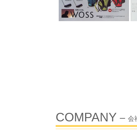
COMPANY
​ー 