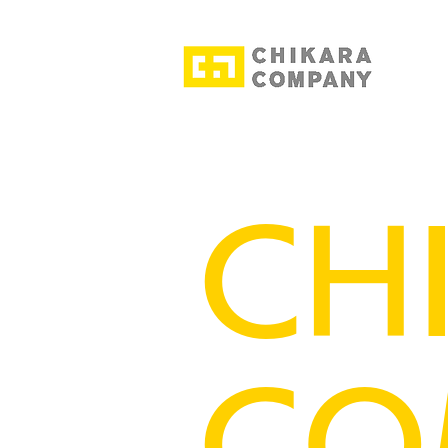
CH
CO