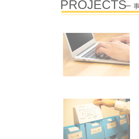
PROJECTS
​ー