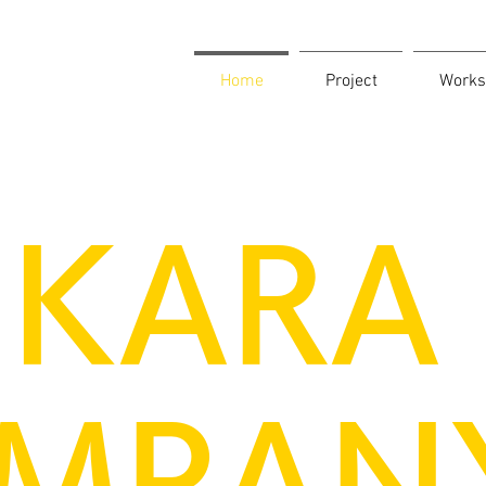
Home
Project
Works
IKARA
MPAN